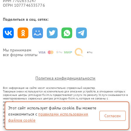
ИНН 7702633247
ОГРН 1077746335776
Поделиться в соц. сетях:
Мы принимаем
все формы оплаты
Политика конфиденциальности
Вся информация на сайте носит исключительно справочный характер.
Товарные знаки используются исключительно для описания устройств, в отношении которых
сервисные центры prm.kugoo-fixim.ru предоставляют услуги по ремонту. Услуги оказываются в
неавторизованных сервисных центрах prm.kugoo-fixim.ru, которые не связаны с
правообладателями товарных знаков или их официальными представителями.
Ремонт осуществляется для устройств, уже введенных в гражданский оборот в соответствии
Этот сайт использует файлы cookie. Вы можете
со статьей 1487 ГК РФ.
Использование товарных знаков не преследует цели индивидуализации услуг или введения
ознакомиться с
правилами использования
Согласен
потребителей в заблуждение, а служит для информирования о предоставляемых услугах по
файлов cookie
ремонту техники указанных брендов.
Представленная на сайте информация не является публичной офертой, определяемой
положениями Статьи 437(2) Гражданского кодекса РФ