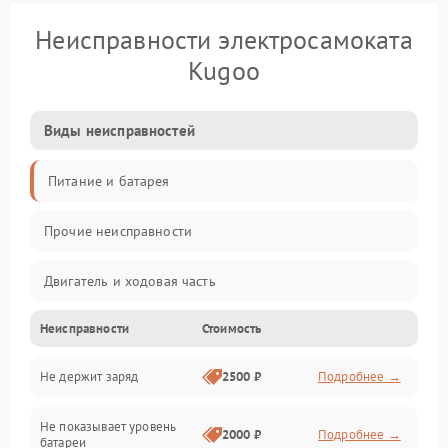
Неисправности электросамоката
Kugoo
Виды неисправностей
Питание и батарея
Прочие неисправности
Двигатель и ходовая часть
Неисправности
Стоимость
Тормоза и безопасность
Не держит заряд
2500 ₽
Подробнее →
Подвеска и колеса
Не показывает уровень
Электроника и управление
2000 ₽
Подробнее →
батареи