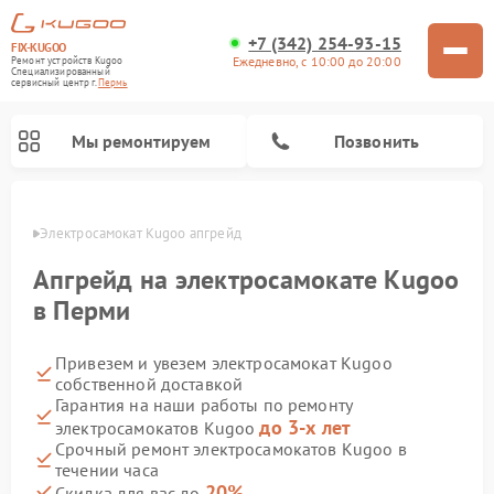
+7 (342) 254-93-15
FIX-KUGOO
Ежедневно, с 10:00 до 20:00
Ремонт устройств Kugoo
Специализированный
cервисный центр г.
Пермь
Мы ремонтируем
Позвонить
Перми
Электросамокат Kugoo апгрейд
Ремонт электросамокатов Kugoo
Апгрейд на электросамокате Kugoo
в Перми
Привезем и увезем электросамокат Kugoo
собственной доставкой
Гарантия на наши работы по ремонту
до 3-х лет
электросамокатов Kugoo
Срочный ремонт электросамокатов Kugoo в
течении часа
20%
Скидка для вас до