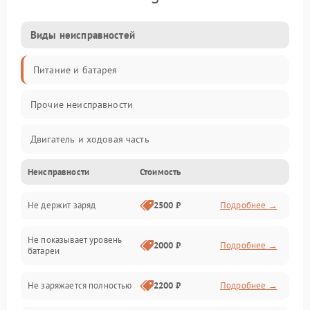
Виды неисправностей
Питание и батарея
Прочие неисправности
Двигатель и ходовая часть
Неисправности
Стоимость
Тормоза и безопасность
Не держит заряд
2500 ₽
Подробнее →
Подвеска и колеса
Не показывает уровень
Электроника и управление
2000 ₽
Подробнее →
батареи
Общие поломки
Не заряжается полностью
2200 ₽
Подробнее →