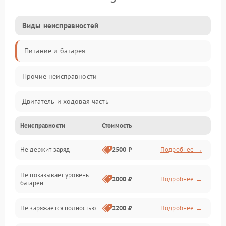
Виды неисправностей
Питание и батарея
Прочие неисправности
Двигатель и ходовая часть
Неисправности
Стоимость
Тормоза и безопасность
Не держит заряд
2500 ₽
Подробнее →
Подвеска и колеса
Не показывает уровень
Электроника и управление
2000 ₽
Подробнее →
батареи
Общие поломки
Не заряжается полностью
2200 ₽
Подробнее →