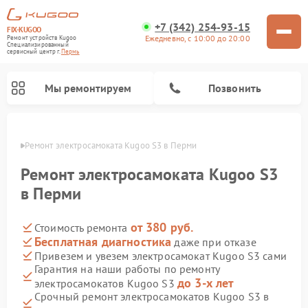
+7 (342) 254-93-15
FIX-KUGOO
Ежедневно, с 10:00 до 20:00
Ремонт устройств Kugoo
Специализированный
cервисный центр г.
Пермь
Мы ремонтируем
Позвонить
Перми
Ремонт электросамоката Kugoo S3 в Перми
Ремонт электросамокатов Kugoo
Ремонт электросамоката Kugoo S3
в Перми
от 380 руб.
Стоимость ремонта
Бесплатная диагностика
даже при отказе
Привезем и увезем электросамокат Kugoo S3 сами
Гарантия на наши работы по ремонту
до 3-х лет
электросамокатов Kugoo S3
Срочный ремонт электросамокатов Kugoo S3 в