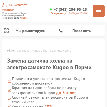
+7 (342) 254-93-15
FIX-KUGOO
Ежедневно, с 10:00 до 20:00
Ремонт устройств Kugoo
Специализированный
cервисный центр г.
Пермь
Мы ремонтируем
Позвонить
Перми
Электросамокат Kugoo замена датчика холла
Ремонт электросамокатов Kugoo
Замена датчика холла на
электросамокате Kugoo в Перми
Привезем и увезем электросамокат Kugoo
собственной доставкой
Гарантия на наши работы по ремонту
до 3-х лет
электросамокатов Kugoo
Срочный ремонт электросамокатов Kugoo в
течении часа
20%
Скидка для вас до