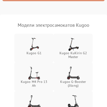
Модели электросамокатов Kugoo
Kugoo G1
Kugoo KuKirin G2
Master
Kugoo M4 Pro 13
Kugoo G-Booster
Ah
(Jilong)