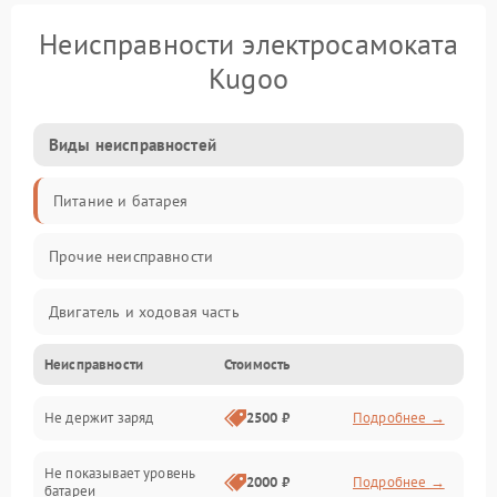
Неисправности электросамоката
Kugoo
Виды неисправностей
Питание и батарея
Прочие неисправности
Двигатель и ходовая часть
Неисправности
Стоимость
Тормоза и безопасность
Не держит заряд
2500 ₽
Подробнее →
Подвеска и колеса
Не показывает уровень
Электроника и управление
2000 ₽
Подробнее →
батареи