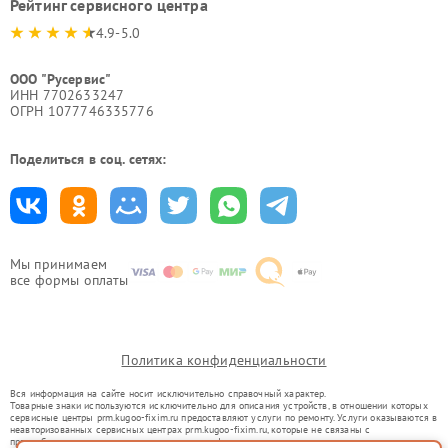
Рейтинг сервисного центра
4.9-5.0
ООО "Русервис"
ИНН 7702633247
ОГРН 1077746335776
Поделиться в соц. сетях:
Мы принимаем
все формы оплаты
Политика конфиденциальности
Вся информация на сайте носит исключительно справочный характер.
Товарные знаки используются исключительно для описания устройств, в отношении которых
сервисные центры prm.kugoo-fixim.ru предоставляют услуги по ремонту. Услуги оказываются в
неавторизованных сервисных центрах prm.kugoo-fixim.ru, которые не связаны с
правообладателями товарных знаков или их официальными представителями.