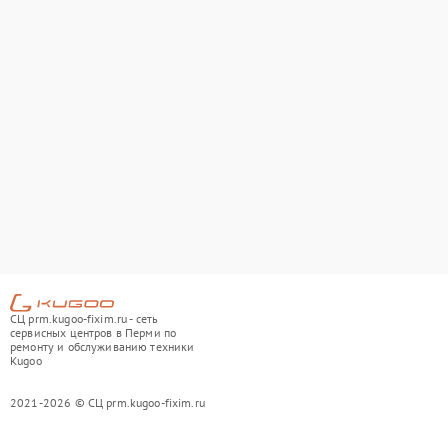
СЦ prm.kugoo-fixim.ru - сеть
сервисных центров в Перми по
ремонту и обслуживанию техники
Kugoo
2021-2026 © СЦ prm.kugoo-fixim.ru