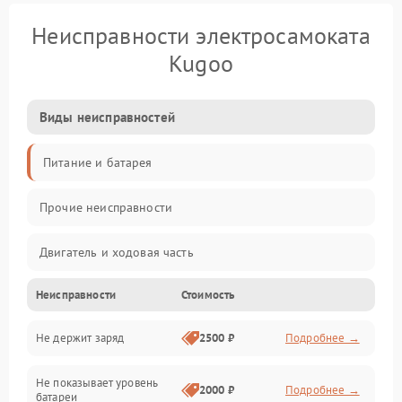
Неисправности электросамоката
Kugoo
Виды неисправностей
Питание и батарея
Прочие неисправности
Двигатель и ходовая часть
Неисправности
Стоимость
Тормоза и безопасность
Не держит заряд
2500 ₽
Подробнее →
Подвеска и колеса
Не показывает уровень
Электроника и управление
2000 ₽
Подробнее →
батареи