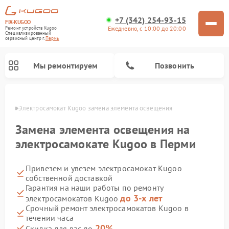
+7 (342) 254-93-15
FIX-KUGOO
Ежедневно, с 10:00 до 20:00
Ремонт устройств Kugoo
Специализированный
cервисный центр г.
Пермь
Мы ремонтируем
Позвонить
Перми
Электросамокат Kugoo замена элемента освещения
Ремонт электросамокатов Kugoo
Замена элемента освещения на
электросамокате Kugoo в Перми
Привезем и увезем электросамокат Kugoo
собственной доставкой
Гарантия на наши работы по ремонту
до 3-х лет
электросамокатов Kugoo
Срочный ремонт электросамокатов Kugoo в
течении часа
20%
Скидка для вас до