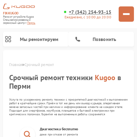
+7 (342) 254-93-15
FIX-KUGOO
Ежедневно, с 10:00 до 20:00
Ремонт устройств Kugoo
Специализированный
cервисный центр г.
Пермь
Мы ремонтируем
Позвонить
Главная
Срочный ремонт
Ремонт электросамокатов Kugoo
Срочный ремонт техники
Kugoo
в
Перми
Услуга по ускоренному ремонту техники с приоритетной диагностикой и выполнением
работ в кратчайшие сроки. Приём в тот же день или выезд курьера, оперативная
замена запасных частей при наличии и информирование клиента на каждом этапе.
Подходит для смартфонов, ноутбуков, планшетов и бытовой электроники при
критических поломках. Гарантия на выполненные работы сохраняется
Диагностика бесплатно
даже при отказе от ремонта