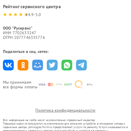
Рейтинг сервисного центра
4.9-5.0
ООО "Русервис"
ИНН 7702633247
ОГРН 1077746335776
Поделиться в соц. сетях:
Мы принимаем
все формы оплаты
Политика конфиденциальности
Вся информация на сайте носит исключительно справочный характер.
Товарные знаки используются исключительно для описания устройств, в отношении которых
сервисные центры prm.kugoo-fixim.ru предоставляют услуги по ремонту. Услуги оказываются в
неавторизованных сервисных центрах prm.kugoo-fixim.ru, которые не связаны с